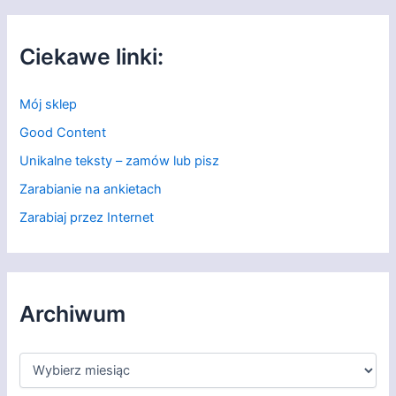
Ciekawe linki:
Mój sklep
Good Content
Unikalne teksty – zamów lub pisz
Zarabianie na ankietach
Zarabiaj przez Internet
Archiwum
A
r
c