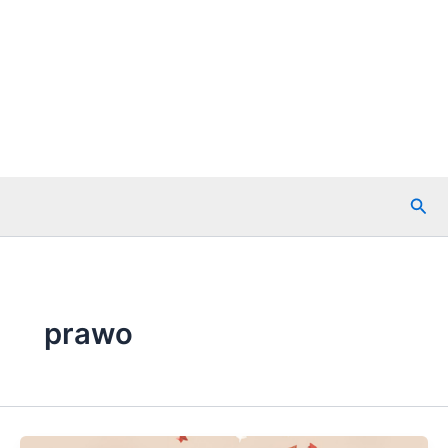
Szuk
prawo