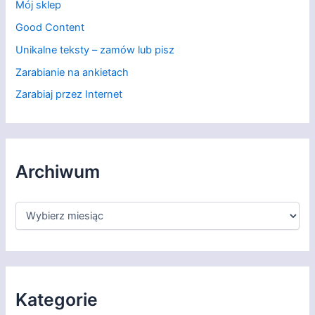
Mój sklep
Good Content
Unikalne teksty – zamów lub pisz
Zarabianie na ankietach
Zarabiaj przez Internet
Archiwum
A
r
c
h
i
w
u
Kategorie
m