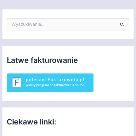
S
z
u
k
a
j
d
Łatwe fakturowanie
l
a
:
Ciekawe linki: