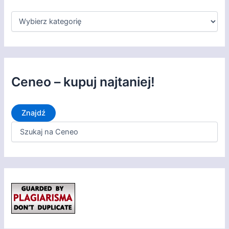
K
a
t
e
g
o
r
Ceneo – kupuj najtaniej!
i
e
Znajdź