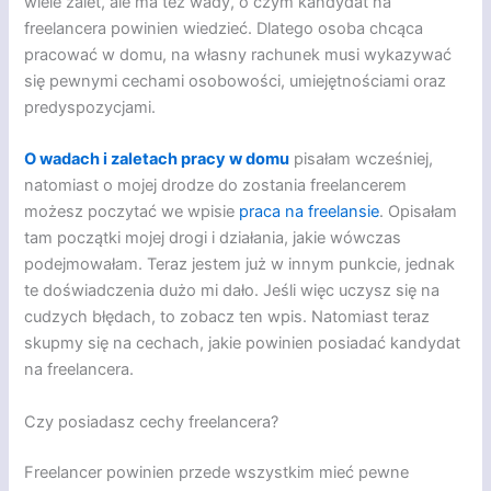
wiele zalet, ale ma też wady, o czym kandydat na
freelancera powinien wiedzieć. Dlatego osoba chcąca
pracować w domu, na własny rachunek musi wykazywać
się pewnymi cechami osobowości, umiejętnościami oraz
predyspozycjami.
O wadach i zaletach pracy w domu
pisałam wcześniej,
natomiast o mojej drodze do zostania freelancerem
możesz poczytać we wpisie
praca na freelansie
. Opisałam
tam początki mojej drogi i działania, jakie wówczas
podejmowałam. Teraz jestem już w innym punkcie, jednak
te doświadczenia dużo mi dało. Jeśli więc uczysz się na
cudzych błędach, to zobacz ten wpis. Natomiast teraz
skupmy się na cechach, jakie powinien posiadać kandydat
na freelancera.
Czy posiadasz cechy freelancera?
Freelancer powinien przede wszystkim mieć pewne