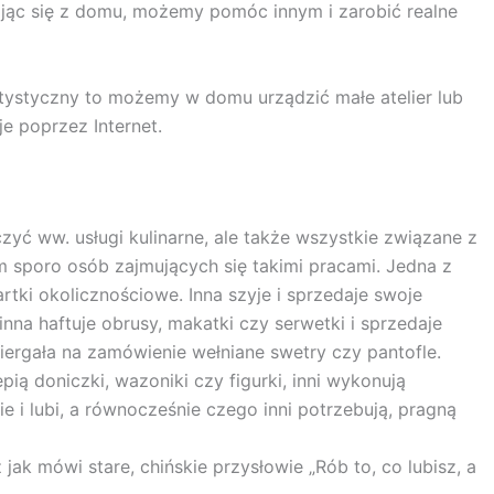
zając się z domu, możemy pomóc innym i zarobić realne
rtystyczny to możemy w domu urządzić małe atelier lub
 poprzez Internet.
ć ww. usługi kulinarne, ale także wszystkie związane z
am sporo osób zajmujących się takimi pracami. Jedna z
tki okolicznościowe. Inna szyje i sprzedaje swoje
 inna haftuje obrusy, makatki czy serwetki i sprzedaje
ziergała na zamówienie wełniane swetry czy pantofle.
pią doniczki, wazoniki czy figurki, inni wykonują
ie i lubi, a równocześnie czego inni potrzebują, pragną
ak mówi stare, chińskie przysłowie „Rób to, co lubisz, a