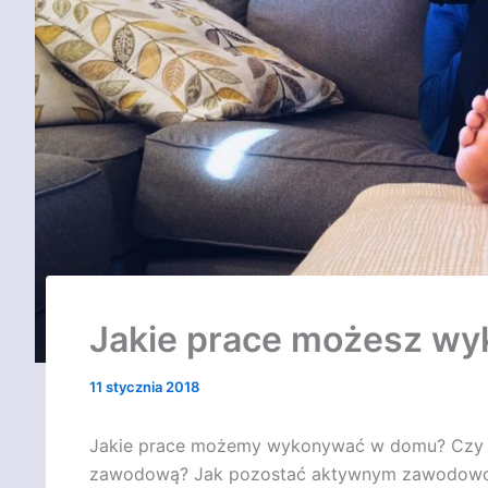
Jakie prace możesz w
11 stycznia 2018
Jakie prace możemy wykonywać w domu? Czy m
zawodową? Jak pozostać aktywnym zawodowo, 