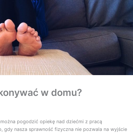
ykonywać w domu?
ożna pogodzić opiekę nad dziećmi z pracą
gdy nasza sprawność fizyczna nie pozwala na wyjście