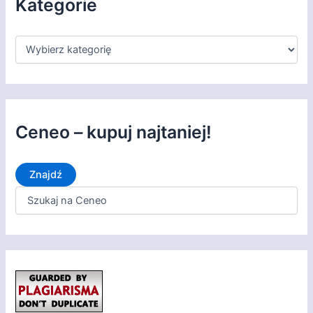
Kategorie
m
K
a
t
e
g
o
r
Ceneo – kupuj najtaniej!
i
e
Znajdź