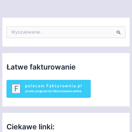
S
z
u
k
a
j
d
Łatwe fakturowanie
l
a
:
Ciekawe linki: