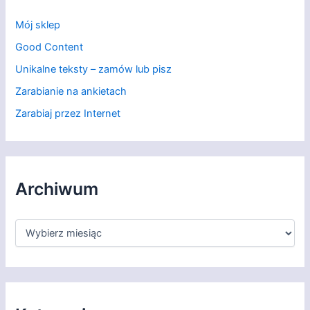
Mój sklep
Good Content
Unikalne teksty – zamów lub pisz
Zarabianie na ankietach
Zarabiaj przez Internet
Archiwum
A
r
c
h
i
w
u