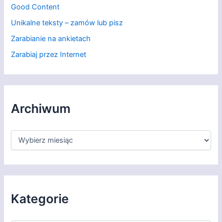
Good Content
Unikalne teksty – zamów lub pisz
Zarabianie na ankietach
Zarabiaj przez Internet
Archiwum
A
r
c
h
i
w
u
Kategorie
m