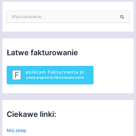
S
z
u
k
a
j
d
Łatwe fakturowanie
l
a
:
Ciekawe linki:
Mój sklep