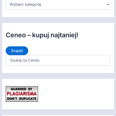
K
a
t
e
g
o
r
Ceneo – kupuj najtaniej!
i
e
Znajdź