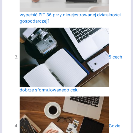
wypełnić PIT 36 przy nierejestrowanej działalności
gospodarczej?
5 cech
dobrze sformułowanego celu
Gdzie