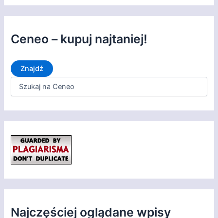
e
g
o
r
Ceneo – kupuj najtaniej!
i
e
Znajdź
Najczęściej oglądane wpisy