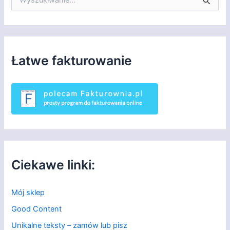
z
u
k
a
j
d
Łatwe fakturowanie
l
a
:
Ciekawe linki:
Mój sklep
Good Content
Unikalne teksty – zamów lub pisz