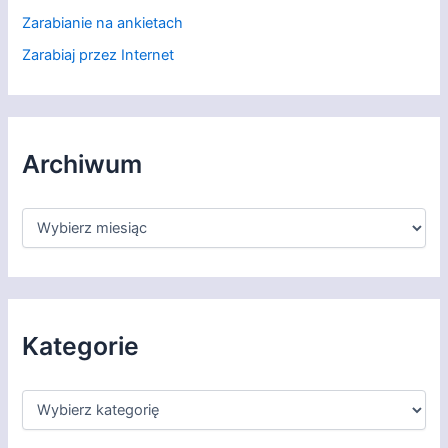
Zarabianie na ankietach
Zarabiaj przez Internet
Archiwum
A
r
c
h
i
w
u
Kategorie
m
K
a
t