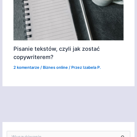
Pisanie tekstów, czyli jak zostać
copywriterem?
2 komentarze
/
Biznes online
/ Przez
Izabela P.
S