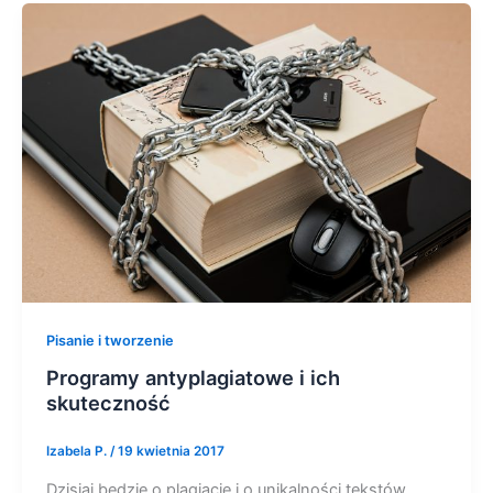
Pisanie i tworzenie
Programy antyplagiatowe i ich
skuteczność
Izabela P.
/
19 kwietnia 2017
Dzisiaj będzie o plagiacie i o unikalności tekstów.