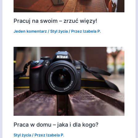
Pracuj na swoim – zrzuć więzy!
Jeden komentarz
/
Styl życia
/ Przez
Izabela P.
Praca w domu – jaka i dla kogo?
Styl życia
/ Przez
Izabela P.