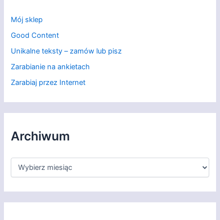
Mój sklep
Good Content
Unikalne teksty – zamów lub pisz
Zarabianie na ankietach
Zarabiaj przez Internet
Archiwum
A
r
c
h
i
w