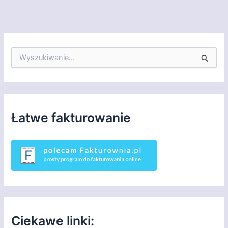
S
z
u
k
a
j
d
Łatwe fakturowanie
l
a
:
Ciekawe linki: