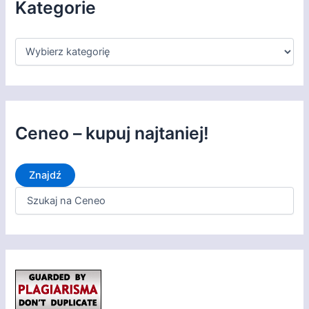
u
Kategorie
m
K
a
t
e
g
o
r
Ceneo – kupuj najtaniej!
i
e
Znajdź