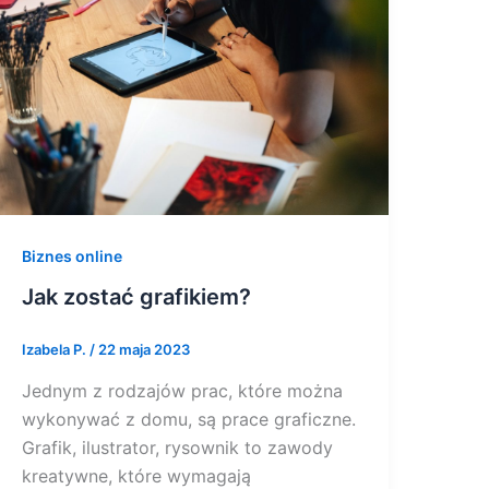
Biznes online
Jak zostać grafikiem?
Izabela P.
/
22 maja 2023
Jednym z rodzajów prac, które można
wykonywać z domu, są prace graficzne.
Grafik, ilustrator, rysownik to zawody
kreatywne, które wymagają