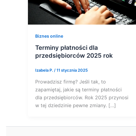
Biznes online
Terminy płatności dla
przedsiębiorców 2025 rok
Izabela P.
/
11 stycznia 2025
Prowadzisz firmę? Jeśli tak, to
zapamiętaj, jakie są terminy płatności
dla przedsiębiorców. Rok 2025 przynosi
w tej dziedzinie pewne zmiany. […]